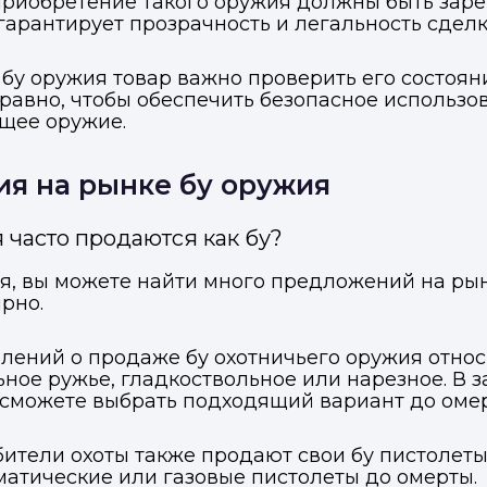
 приобретение такого оружия должны быть зар
гарантирует прозрачность и легальность сделк
бу оружия товар важно проверить его состояни
авно, чтобы обеспечить безопасное использова
щее оружие.
я на рынке бу оружия
 часто продаются как бу?
ия, вы можете найти много предложений на ры
рно.
лений о продаже бу охотничьего оружия относ
ное ружье, гладкоствольное или нарезное. В 
 сможете выбрать подходящий вариант до омер
тели охоты также продают свои бу пистолеты 
атические или газовые пистолеты до омерты.