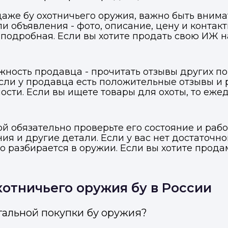
даже бу охотничьего оружия, важно быть вни
и объявления - фото, описание, цену и контакт
подробная. Если вы хотите продать свою ИЖ н
жность продавца - прочитать отзывы других п
Если у продавца есть положительные отзывы и 
сти. Если вы ищете товары для охоты, то еже
й обязательно проверьте его состояние и рабо
я и другие детали. Если у вас нет достаточно
то разбирается в оружии. Если вы хотите прод
Войти в профиль
Подать заявку
Подать заявку
отничьего оружия бу в России
ы отправим код для входа на ваш номер телефона.
ссенджер-бот — магазины увидят её и пришлют предложения. 
ссенджер-бот — магазины увидят её и пришлют предложения. 
прямо в чате.
прямо в чате.
гальной покупки бу оружия?
елефон
Telegram
Telegram