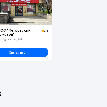
ОО "Петровский
3.3
омбард"
л. Куусинена, 4к1
Связаться
х