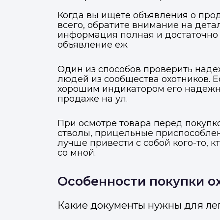
Когда вы ищете объявления о про
всего, обратите внимание на детал
информация полная и достаточно 
объявление еж
Один из способов проверить наде
людей из сообщества охотников. 
хорошим индикатором его надежно
продаже на ул.
При осмотре товара перед покупко
стволы, прицельные приспособлени
лучше привести с собой кого-то, к
со мной.
Особенности покупки ох
М
Отправьте заявку через ме
Отправьте заявку через ме
Какие документы нужны для ле
Т