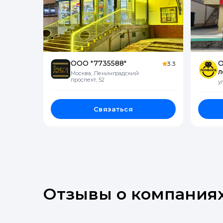
ООО "7735588"
О
3.3
л
Москва, Ленинградский
проспект, 52
у
Связаться
Отзывы о компания