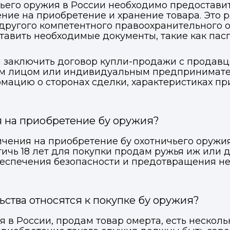
чьего оружия в России необходимо предостави
ние на приобретение и хранение товара. Это 
ВКонтакте
ВКонтакте
другого компетентного правоохранительного о
тавить необходимые документы, такие как пас
или подайте через форму на сайте
или подайте через форму на сайте
ся заключить договор купли-продажи с продав
Войти в ЛК и заполнить форму
Войти в ЛК и заполнить форму
Отправить код
 лицом или индивидуальным предпринимателем
ацию о сторонах сделки, характеристиках пр
я на приобретение бу оружия?
чения на приобретение бу охотничьего оружия
ичь 18 лет для покупки продам ружья иж или д
обеспечения безопасности и предотвращения 
ьства относятся к покупке бу оружия?
я в России, продам товар омерта, есть несколь