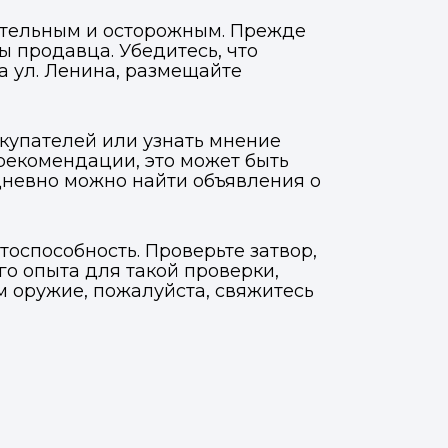
мательным и осторожным. Прежде
ы продавца. Убедитесь, что
а ул. Ленина, размещайте
окупателей или узнать мнение
рекомендации, это может быть
дневно можно найти объявления о
тоспособность. Проверьте затвор,
го опыта для такой проверки,
ам оружие, пожалуйста, свяжитесь
Фото, описание и AI-оценка
Фото, описание и AI-оценка