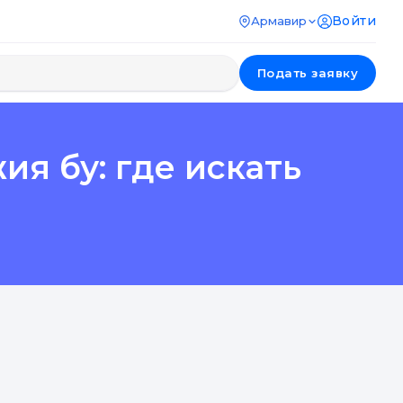
Войти
Армавир
Подать заявку
я бу: где искать