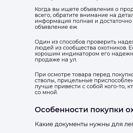
Когда вы ищете объявления о про
всего, обратите внимание на детал
информация полная и достаточно 
объявление еж
Один из способов проверить наде
людей из сообщества охотников. 
хорошим индикатором его надежно
продаже на ул.
При осмотре товара перед покупко
стволы, прицельные приспособлени
лучше привести с собой кого-то, к
со мной.
Особенности покупки ох
М
Отправьте заявку через ме
Отправьте заявку через ме
Какие документы нужны для ле
Т