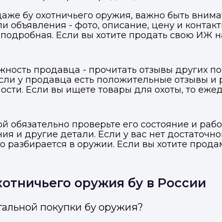
даже бу охотничьего оружия, важно быть вни
и объявления - фото, описание, цену и контакт
подробная. Если вы хотите продать свою ИЖ н
жность продавца - прочитать отзывы других п
Если у продавца есть положительные отзывы и 
сти. Если вы ищете товары для охоты, то еже
й обязательно проверьте его состояние и рабо
я и другие детали. Если у вас нет достаточно
то разбирается в оружии. Если вы хотите прод
Войти в профиль
Подать заявку
Подать заявку
отничьего оружия бу в России
ы отправим код для входа на ваш номер телефона.
ссенджер-бот — магазины увидят её и пришлют предложения. 
ссенджер-бот — магазины увидят её и пришлют предложения. 
прямо в чате.
прямо в чате.
гальной покупки бу оружия?
елефон
Telegram
Telegram