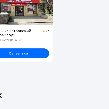
ОО "Петровский
3.3
омбард"
л. Куусинена, 4к1
Связаться
х