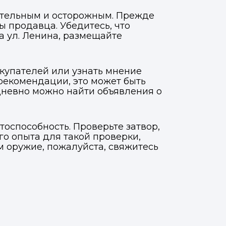
мательным и осторожным. Прежде
ы продавца. Убедитесь, что
а ул. Ленина, размещайте
окупателей или узнать мнение
рекомендации, это может быть
дневно можно найти объявления о
тоспособность. Проверьте затвор,
го опыта для такой проверки,
ам оружие, пожалуйста, свяжитесь
Фото, описание и AI-оценка
Фото, описание и AI-оценка