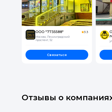
ООО "7735588"
О
3.3
л
Москва, Ленинградский
проспект, 52
у
Связаться
Отзывы о компания