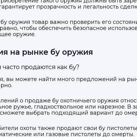
 приобретение такого оружия должны быть зар
гарантирует прозрачность и легальность сделк
бу оружия товар важно проверить его состояни
авно, чтобы обеспечить безопасное использова
щее оружие.
я на рынке бу оружия
 часто продаются как бу?
ия, вы можете найти много предложений на ры
рно.
лений о продаже бу охотничьего оружия относ
ное ружье, гладкоствольное или нарезное. В 
 сможете выбрать подходящий вариант до омер
тели охоты также продают свои бу пистолеты 
атические или газовые пистолеты до омерты.