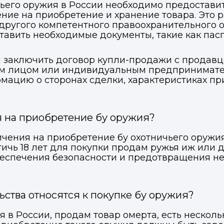
чьего оружия в России необходимо предостави
ние на приобретение и хранение товара. Это 
ВКонтакте
ВКонтакте
другого компетентного правоохранительного о
тавить необходимые документы, такие как пас
или подайте через форму на сайте
или подайте через форму на сайте
ся заключить договор купли-продажи с продав
Войти в ЛК и заполнить форму
Войти в ЛК и заполнить форму
Отправить код
 лицом или индивидуальным предпринимателем
ацию о сторонах сделки, характеристиках пр
я на приобретение бу оружия?
чения на приобретение бу охотничьего оружия
ичь 18 лет для покупки продам ружья иж или д
обеспечения безопасности и предотвращения 
ьства относятся к покупке бу оружия?
я в России, продам товар омерта, есть несколь