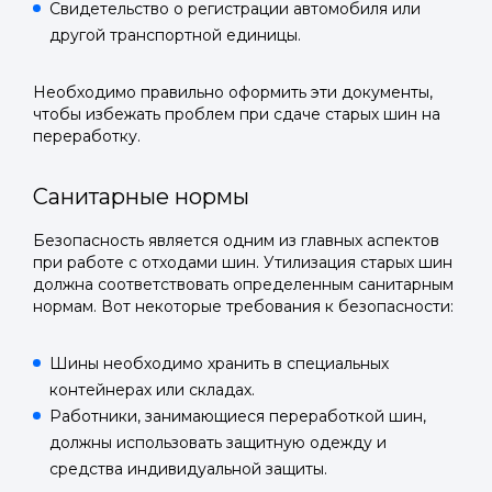
Свидетельство о регистрации автомобиля или
другой транспортной единицы.
Необходимо правильно оформить эти документы,
Войти в
чтобы избежать проблем при сдаче старых шин на
переработку.
Подать заявку
Подать заявку
профиль
Санитарные нормы
Отправьте заявку через мессенджер-бот — магазины
Отправьте заявку через мессенджер-бот — магазины
Мы отправим код для входа на ваш
увидят её и пришлют предложения. Фото, описание и
увидят её и пришлют предложения. Фото, описание и
AI-оценка прямо в чате.
AI-оценка прямо в чате.
Безопасность является одним из главных аспектов
номер телефона.
при работе с отходами шин. Утилизация старых шин
должна соответствовать определенным санитарным
Telegram
Telegram
нормам. Вот некоторые требования к безопасности:
Телефон
ВКонтакте
ВКонтакте
Шины необходимо хранить в специальных
контейнерах или складах.
или подайте через форму на сайте
или подайте через форму на сайте
Работники, занимающиеся переработкой шин,
Войти в ЛК и заполнить форму
Войти в ЛК и заполнить форму
должны использовать защитную одежду и
средства индивидуальной защиты.
Отправить код