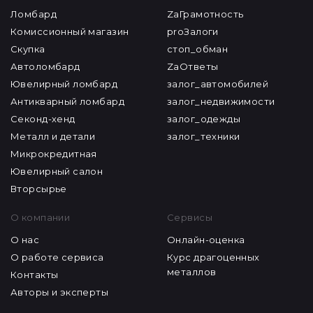
Ломбард
ZaГрамотность
Комиссионный магазин
proЗалоги
Скупка
стоп_обман
Автоломбард
ZaОтветы
Ювелирный ломбард
залог_автомобилей
Антикварный ломбард
залог_недвижимости
Секонд-хенд
залог_одежды
Металл и детали
залог_техники
Микрокредитная
Ювелирный салон
Вторсырье
О компании
Сервисы
О нас
Онлайн-оценка
О работе сервиса
Курс драгоценных
металлов
Контакты
Авторы и эксперты