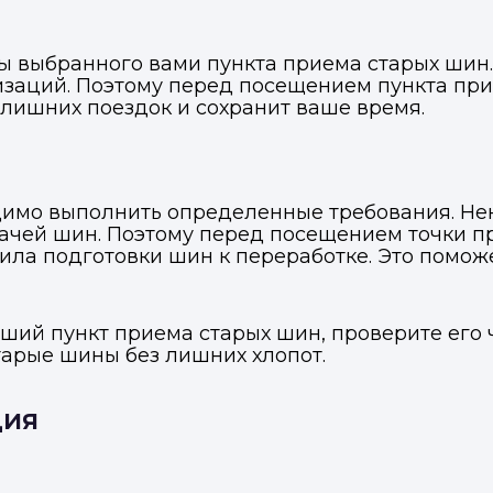
ты выбранного вами пункта приема старых шин
низаций. Поэтому перед посещением пункта пр
 лишних поездок и сохранит ваше время.
димо выполнить определенные требования. Не
дачей шин. Поэтому перед посещением точки пр
ла подготовки шин к переработке. Это помож
йший пункт приема старых шин, проверите его 
Войти в профиль
старые шины без лишних хлопот.
Подать заявку
Подать заявку
ы отправим код для входа на ваш номер телефона.
ссенджер-бот — магазины увидят её и пришлют предложения. 
ссенджер-бот — магазины увидят её и пришлют предложения. 
ция
прямо в чате.
прямо в чате.
елефон
Telegram
Telegram