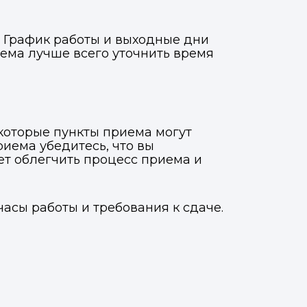
. График работы и выходные дни
иема лучше всего уточнить время
которые пункты приема могут
иема убедитесь, что вы
ет облегчить процесс приема и
часы работы и требования к сдаче.
Фото, описание и AI-оценка
Фото, описание и AI-оценка