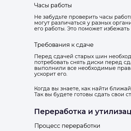
Часы работы
Не забудьте проверить часы рабо
могут различаться у разных орга
его работы. Это поможет избежать
Требования к сдаче
Перед сдачей старых шин необхо
потребовать снять диски перед с
выполнили все необходимые прави
ускорит его.
Когда вы знаете, как найти ближа
Так вы будете готовы сдать свои 
М
Отправьте заявку через ме
Отправьте заявку через ме
Переработка и утилиза
Процесс переработки
Т