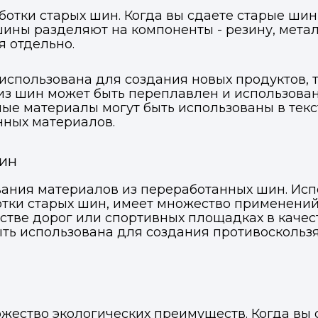
отки старых шин. Когда вы сдаете старые шин
ВКонтакте
ВКонтакте
шины разделяют на компоненты - резину, мета
 отдельно.
или подайте через форму на сайте
или подайте через форму на сайте
использована для создания новых продуктов, 
Войти в ЛК и заполнить форму
Войти в ЛК и заполнить форму
Отправить код
из шин может быть переплавлен и использован
ные материалы могут быть использованы в те
нных материалов.
шин
вания материалов из переработанных шин. Исп
отки старых шин, имеет множество применений
ьстве дорог или спортивных площадках в каче
ть использована для создания противоскольз
жество экологических преимуществ. Когда вы 