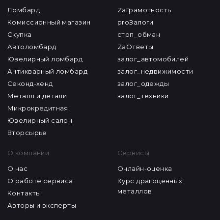
Ломбард
ZaГрамотность
Комиссионный магазин
proЗалоги
Скупка
стоп_обман
Автоломбард
ZaОтветы
Ювелирный ломбард
залог_автомобилей
Антикварный ломбард
залог_недвижимости
Секонд-хенд
залог_одежды
Металл и детали
залог_техники
Микрокредитная
Ювелирный салон
Вторсырье
О компании
Сервисы
О нас
Онлайн-оценка
О работе сервиса
Курс драгоценных
металлов
Контакты
Авторы и эксперты