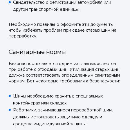
Свидетельство о регистрации автомобиля или
другой транспортной единицы.
Необходимо правильно оформить эти документы,
Войти в
чтобы избежать проблем при сдаче старых шин на
переработку.
Подать заявку
Подать заявку
профиль
Санитарные нормы
Отправьте заявку через мессенджер-бот — магазины
Отправьте заявку через мессенджер-бот — магазины
Мы отправим код для входа на ваш
увидят её и пришлют предложения. Фото, описание и
увидят её и пришлют предложения. Фото, описание и
AI-оценка прямо в чате.
AI-оценка прямо в чате.
Безопасность является одним из главных аспектов
номер телефона.
при работе с отходами шин. Утилизация старых шин
должна соответствовать определенным санитарным
Telegram
Telegram
нормам. Вот некоторые требования к безопасности:
Телефон
ВКонтакте
ВКонтакте
Шины необходимо хранить в специальных
контейнерах или складах.
или подайте через форму на сайте
или подайте через форму на сайте
Работники, занимающиеся переработкой шин,
Войти в ЛК и заполнить форму
Войти в ЛК и заполнить форму
должны использовать защитную одежду и
средства индивидуальной защиты.
Отправить код