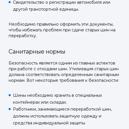
Свидетельство о регистрации автомобиля или
другой транспортной единицы.
Необходимо правильно оформить эти документы,
Войти в
чтобы избежать проблем при сдаче старых шин на
переработку.
Подать заявку
Подать заявку
профиль
Санитарные нормы
Отправьте заявку через мессенджер-бот — магазины
Отправьте заявку через мессенджер-бот — магазины
Мы отправим код для входа на ваш
увидят её и пришлют предложения. Фото, описание и
увидят её и пришлют предложения. Фото, описание и
AI-оценка прямо в чате.
AI-оценка прямо в чате.
Безопасность является одним из главных аспектов
номер телефона.
при работе с отходами шин. Утилизация старых шин
должна соответствовать определенным санитарным
Telegram
Telegram
нормам. Вот некоторые требования к безопасности:
Телефон
ВКонтакте
ВКонтакте
Шины необходимо хранить в специальных
контейнерах или складах.
или подайте через форму на сайте
или подайте через форму на сайте
Работники, занимающиеся переработкой шин,
Войти в ЛК и заполнить форму
Войти в ЛК и заполнить форму
должны использовать защитную одежду и
средства индивидуальной защиты.
Отправить код