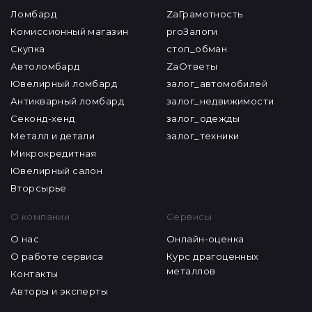
Ломбард
ZaГрамотность
Комиссионный магазин
proЗалоги
Скупка
стоп_обман
Автоломбард
ZaОтветы
Ювелирный ломбард
залог_автомобилей
Антикварный ломбард
залог_недвижимости
Секонд-хенд
залог_одежды
Металл и детали
залог_техники
Микрокредитная
Ювелирный салон
Вторсырье
О компании
Сервисы
О нас
Онлайн-оценка
О работе сервиса
Курс драгоценных
металлов
Контакты
Авторы и эксперты