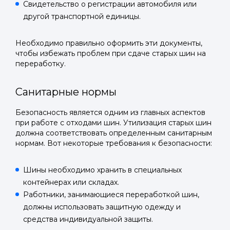
Свидетельство о регистрации автомобиля или
другой транспортной единицы.
Необходимо правильно оформить эти документы,
Войти в
чтобы избежать проблем при сдаче старых шин на
переработку.
Подать заявку
Подать заявку
профиль
Санитарные нормы
Отправьте заявку через мессенджер-бот — магазины
Отправьте заявку через мессенджер-бот — магазины
Мы отправим код для входа на ваш
увидят её и пришлют предложения. Фото, описание и
увидят её и пришлют предложения. Фото, описание и
AI-оценка прямо в чате.
AI-оценка прямо в чате.
Безопасность является одним из главных аспектов
номер телефона.
при работе с отходами шин. Утилизация старых шин
должна соответствовать определенным санитарным
Telegram
Telegram
нормам. Вот некоторые требования к безопасности:
Телефон
ВКонтакте
ВКонтакте
Шины необходимо хранить в специальных
контейнерах или складах.
или подайте через форму на сайте
или подайте через форму на сайте
Работники, занимающиеся переработкой шин,
Войти в ЛК и заполнить форму
Войти в ЛК и заполнить форму
должны использовать защитную одежду и
средства индивидуальной защиты.
Отправить код