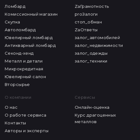
Ломбард
ZaГрамотность
Комиссионный магазин
proЗалоги
Скупка
стоп_обман
Автоломбард
ZaОтветы
Ювелирный ломбард
залог_автомобилей
Антикварный ломбард
залог_недвижимости
Секонд-хенд
залог_одежды
Металл и детали
залог_техники
Микрокредитная
Ювелирный салон
Вторсырье
О компании
Сервисы
О нас
Онлайн-оценка
О работе сервиса
Курс драгоценных
металлов
Контакты
Авторы и эксперты