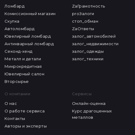
Ломбард
ZaГрамотность
Комиссионный магазин
proЗалоги
Скупка
стоп_обман
Автоломбард
ZaОтветы
Ювелирный ломбард
залог_автомобилей
Антикварный ломбард
залог_недвижимости
Секонд-хенд
залог_одежды
Металл и детали
залог_техники
Микрокредитная
Ювелирный салон
Вторсырье
О компании
Сервисы
О нас
Онлайн-оценка
О работе сервиса
Курс драгоценных
металлов
Контакты
Авторы и эксперты