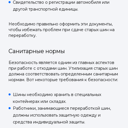
Свидетельство о регистрации автомобиля или
другой транспортной единицы.
Необходимо правильно оформить эти документы,
Войти в
чтобы избежать проблем при сдаче старых шин на
переработку.
Подать заявку
Подать заявку
профиль
Санитарные нормы
Отправьте заявку через мессенджер-бот — магазины
Отправьте заявку через мессенджер-бот — магазины
Мы отправим код для входа на ваш
увидят её и пришлют предложения. Фото, описание и
увидят её и пришлют предложения. Фото, описание и
AI-оценка прямо в чате.
AI-оценка прямо в чате.
Безопасность является одним из главных аспектов
номер телефона.
при работе с отходами шин. Утилизация старых шин
должна соответствовать определенным санитарным
Telegram
Telegram
нормам. Вот некоторые требования к безопасности:
Телефон
ВКонтакте
ВКонтакте
Шины необходимо хранить в специальных
контейнерах или складах.
или подайте через форму на сайте
или подайте через форму на сайте
Работники, занимающиеся переработкой шин,
Войти в ЛК и заполнить форму
Войти в ЛК и заполнить форму
должны использовать защитную одежду и
средства индивидуальной защиты.
Отправить код