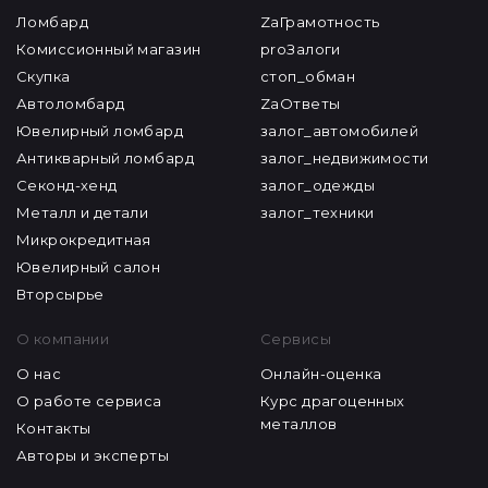
Ломбард
ZaГрамотность
Комиссионный магазин
proЗалоги
Скупка
стоп_обман
Автоломбард
ZaОтветы
Ювелирный ломбард
залог_автомобилей
Антикварный ломбард
залог_недвижимости
Секонд-хенд
залог_одежды
Металл и детали
залог_техники
Микрокредитная
Ювелирный салон
Вторсырье
О компании
Сервисы
О нас
Онлайн-оценка
О работе сервиса
Курс драгоценных
металлов
Контакты
Авторы и эксперты