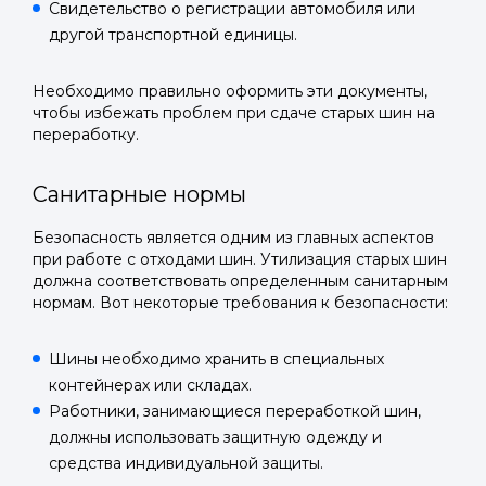
Свидетельство о регистрации автомобиля или
другой транспортной единицы.
Необходимо правильно оформить эти документы,
Войти в
чтобы избежать проблем при сдаче старых шин на
переработку.
Подать заявку
Подать заявку
профиль
Санитарные нормы
Отправьте заявку через мессенджер-бот — магазины
Отправьте заявку через мессенджер-бот — магазины
Мы отправим код для входа на ваш
увидят её и пришлют предложения. Фото, описание и
увидят её и пришлют предложения. Фото, описание и
AI-оценка прямо в чате.
AI-оценка прямо в чате.
Безопасность является одним из главных аспектов
номер телефона.
при работе с отходами шин. Утилизация старых шин
должна соответствовать определенным санитарным
Telegram
Telegram
нормам. Вот некоторые требования к безопасности:
Телефон
ВКонтакте
ВКонтакте
Шины необходимо хранить в специальных
контейнерах или складах.
или подайте через форму на сайте
или подайте через форму на сайте
Работники, занимающиеся переработкой шин,
Войти в ЛК и заполнить форму
Войти в ЛК и заполнить форму
должны использовать защитную одежду и
средства индивидуальной защиты.
Отправить код