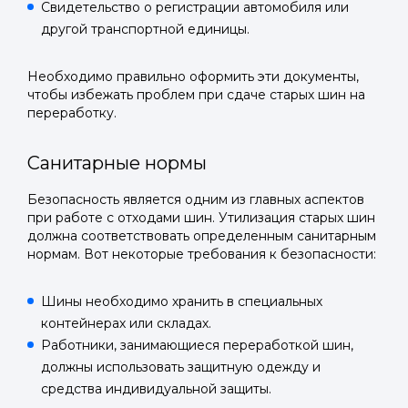
Свидетельство о регистрации автомобиля или
другой транспортной единицы.
Необходимо правильно оформить эти документы,
Войти в
чтобы избежать проблем при сдаче старых шин на
переработку.
Подать заявку
Подать заявку
профиль
Санитарные нормы
Отправьте заявку через мессенджер-бот — магазины
Отправьте заявку через мессенджер-бот — магазины
Мы отправим код для входа на ваш
увидят её и пришлют предложения. Фото, описание и
увидят её и пришлют предложения. Фото, описание и
AI-оценка прямо в чате.
AI-оценка прямо в чате.
Безопасность является одним из главных аспектов
номер телефона.
при работе с отходами шин. Утилизация старых шин
должна соответствовать определенным санитарным
Telegram
Telegram
нормам. Вот некоторые требования к безопасности:
Телефон
ВКонтакте
ВКонтакте
Шины необходимо хранить в специальных
контейнерах или складах.
или подайте через форму на сайте
или подайте через форму на сайте
Работники, занимающиеся переработкой шин,
Войти в ЛК и заполнить форму
Войти в ЛК и заполнить форму
должны использовать защитную одежду и
средства индивидуальной защиты.
Отправить код