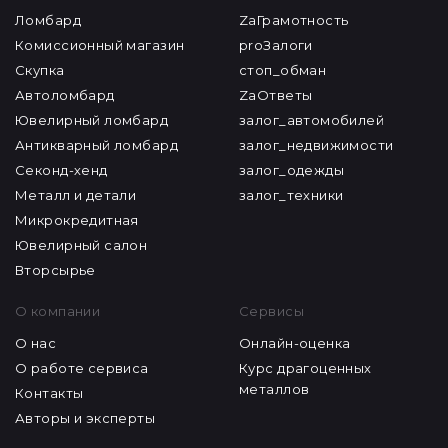
Ломбард
ZaГрамотность
Комиссионный магазин
proЗалоги
Скупка
стоп_обман
Автоломбард
ZaОтветы
Ювелирный ломбард
залог_автомобилей
Антикварный ломбард
залог_недвижимости
Секонд-хенд
залог_одежды
Металл и детали
залог_техники
Микрокредитная
Ювелирный салон
Вторсырье
О компании
Сервисы
О нас
Онлайн-оценка
О работе сервиса
Курс драгоценных
металлов
Контакты
Авторы и эксперты