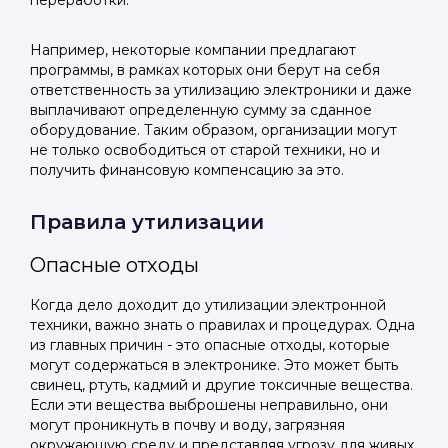
переработки.
Telegram
Telegram
Телефон
ВКонтакте
ВКонтакте
Например, некоторые компании предлагают
программы, в рамках которых они берут на себя
ответственность за утилизацию электроники и даже
или подайте через форму на сайте
или подайте через форму на сайте
выплачивают определенную сумму за сданное
оборудование. Таким образом, организации могут
Войти в ЛК и заполнить форму
Войти в ЛК и заполнить форму
не только освободиться от старой техники, но и
Отправить код
получить финансовую компенсацию за это.
Правила утилизации
Опасные отходы
Когда дело доходит до утилизации электронной
техники, важно знать о правилах и процедурах. Одна
из главных причин - это опасные отходы, которые
могут содержаться в электронике. Это может быть
свинец, ртуть, кадмий и другие токсичные вещества.
Если эти вещества выброшены неправильно, они
могут проникнуть в почву и воду, загрязняя
окружающую среду и представляя угрозу для живых