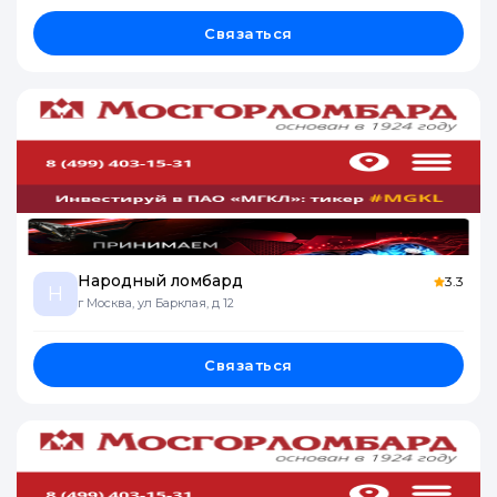
Связаться
Народный ломбард
3.3
Н
г Москва, ул Барклая, д 12
Связаться