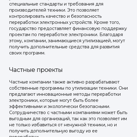
специальные стандарты и требования для
производителей техники. Это позволяет
контролировать качество и безопасность
переработки электронных устройств. Кроме того,
государство предоставляет финансовую поддержку
проектам по переработке электроники. Благодаря
этому, компании, занимающиеся утилизацией, могут
получить дополнительные средства для развития
своих программ.
Частные проекты
Частные компании также активно разрабатывают
Войти в
собственные программы по утилизации техники. Они
предлагают инновационные методы переработки
Подать заявку
Подать заявку
профиль
электроники, которые могут быть более
эффективными и экологически безопасными.
Отправьте заявку через мессенджер-бот — магазины
Отправьте заявку через мессенджер-бот — магазины
Сотрудничество с частными компаниями может быть
Мы отправим код для входа на ваш
увидят её и пришлют предложения. Фото, описание и
увидят её и пришлют предложения. Фото, описание и
выгодным для организаций, так как это позволяет им
AI-оценка прямо в чате.
AI-оценка прямо в чате.
номер телефона.
не только избавиться от ненужной техники, но и
получить дополнительную выгоду из ее