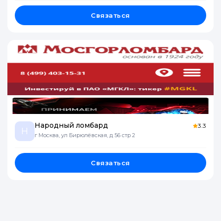
Связаться
Народный ломбард
3.3
Н
г Москва, ул Бирюлёвская, д 56 стр 2
Связаться