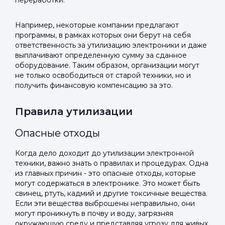
переработки.
Telegram
Telegram
Телефон
ВКонтакте
ВКонтакте
Например, некоторые компании предлагают
программы, в рамках которых они берут на себя
ответственность за утилизацию электроники и даже
или подайте через форму на сайте
или подайте через форму на сайте
выплачивают определенную сумму за сданное
оборудование. Таким образом, организации могут
Войти в ЛК и заполнить форму
Войти в ЛК и заполнить форму
не только освободиться от старой техники, но и
Отправить код
получить финансовую компенсацию за это.
Правила утилизации
Опасные отходы
Когда дело доходит до утилизации электронной
техники, важно знать о правилах и процедурах. Одна
из главных причин - это опасные отходы, которые
могут содержаться в электронике. Это может быть
свинец, ртуть, кадмий и другие токсичные вещества.
Если эти вещества выброшены неправильно, они
могут проникнуть в почву и воду, загрязняя
окружающую среду и представляя угрозу для живых