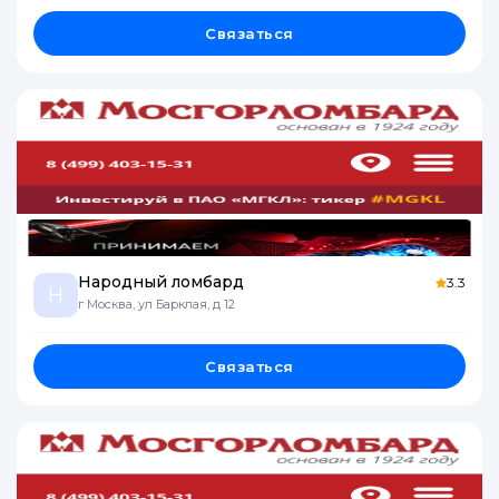
Связаться
Народный ломбард
3.3
Н
г Москва, ул Барклая, д 12
Связаться