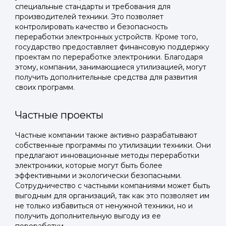
специальные стандарты и требования для
производителей техники. Это позволяет
контролировать качество и безопасность
переработки электронных устройств. Кроме того,
государство предоставляет финансовую поддержку
проектам по переработке электроники. Благодаря
этому, компании, занимающиеся утилизацией, могут
получить дополнительные средства для развития
своих программ.
Частные проекты
Частные компании также активно разрабатывают
Войти в
собственные программы по утилизации техники. Они
предлагают инновационные методы переработки
Подать заявку
Подать заявку
профиль
электроники, которые могут быть более
эффективными и экологически безопасными.
Отправьте заявку через мессенджер-бот — магазины
Отправьте заявку через мессенджер-бот — магазины
Сотрудничество с частными компаниями может быть
Мы отправим код для входа на ваш
увидят её и пришлют предложения. Фото, описание и
увидят её и пришлют предложения. Фото, описание и
выгодным для организаций, так как это позволяет им
AI-оценка прямо в чате.
AI-оценка прямо в чате.
номер телефона.
не только избавиться от ненужной техники, но и
получить дополнительную выгоду из ее