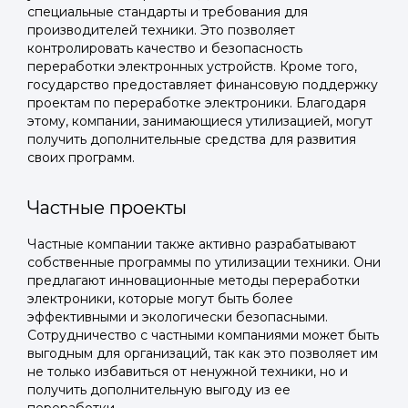
специальные стандарты и требования для
производителей техники. Это позволяет
контролировать качество и безопасность
переработки электронных устройств. Кроме того,
государство предоставляет финансовую поддержку
проектам по переработке электроники. Благодаря
этому, компании, занимающиеся утилизацией, могут
получить дополнительные средства для развития
своих программ.
Частные проекты
Частные компании также активно разрабатывают
Войти в
собственные программы по утилизации техники. Они
предлагают инновационные методы переработки
Подать заявку
Подать заявку
профиль
электроники, которые могут быть более
эффективными и экологически безопасными.
Отправьте заявку через мессенджер-бот — магазины
Отправьте заявку через мессенджер-бот — магазины
Сотрудничество с частными компаниями может быть
Мы отправим код для входа на ваш
увидят её и пришлют предложения. Фото, описание и
увидят её и пришлют предложения. Фото, описание и
выгодным для организаций, так как это позволяет им
AI-оценка прямо в чате.
AI-оценка прямо в чате.
номер телефона.
не только избавиться от ненужной техники, но и
получить дополнительную выгоду из ее