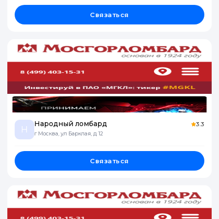
Связаться
Народный ломбард
3.3
Н
г Москва, ул Барклая, д 12
Связаться