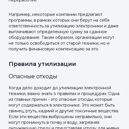
переработки.
Telegram
Telegram
Телефон
ВКонтакте
ВКонтакте
Например, некоторые компании предлагают
программы, в рамках которых они берут на себя
ответственность за утилизацию электроники и даже
или подайте через форму на сайте
или подайте через форму на сайте
выплачивают определенную сумму за сданное
оборудование. Таким образом, организации могут
Войти в ЛК и заполнить форму
Войти в ЛК и заполнить форму
не только освободиться от старой техники, но и
Отправить код
получить финансовую компенсацию за это.
Правила утилизации
Опасные отходы
Когда дело доходит до утилизации электронной
техники, важно знать о правилах и процедурах. Одна
из главных причин - это опасные отходы, которые
могут содержаться в электронике. Это может быть
свинец, ртуть, кадмий и другие токсичные вещества.
Если эти вещества выброшены неправильно, они
могут проникнуть в почву и воду, загрязняя
окружающую среду и представляя угрозу для живых