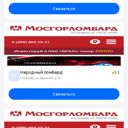
Связаться
Народный ломбард
3.3
Н
г Москва, ул Барклая, д 12
Связаться