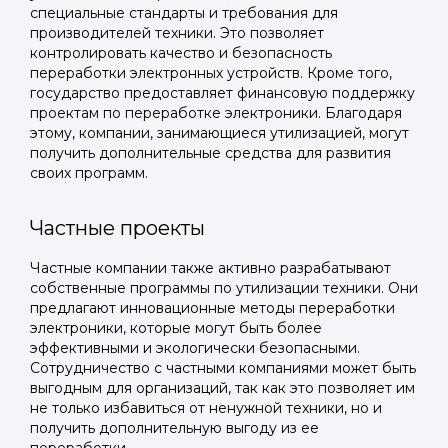
специальные стандарты и требования для
производителей техники. Это позволяет
контролировать качество и безопасность
переработки электронных устройств. Кроме того,
государство предоставляет финансовую поддержку
проектам по переработке электроники. Благодаря
этому, компании, занимающиеся утилизацией, могут
получить дополнительные средства для развития
своих программ.
Частные проекты
Частные компании также активно разрабатывают
Войти в
собственные программы по утилизации техники. Они
предлагают инновационные методы переработки
Подать заявку
Подать заявку
профиль
электроники, которые могут быть более
эффективными и экологически безопасными.
Отправьте заявку через мессенджер-бот — магазины
Отправьте заявку через мессенджер-бот — магазины
Сотрудничество с частными компаниями может быть
Мы отправим код для входа на ваш
увидят её и пришлют предложения. Фото, описание и
увидят её и пришлют предложения. Фото, описание и
выгодным для организаций, так как это позволяет им
AI-оценка прямо в чате.
AI-оценка прямо в чате.
номер телефона.
не только избавиться от ненужной техники, но и
получить дополнительную выгоду из ее