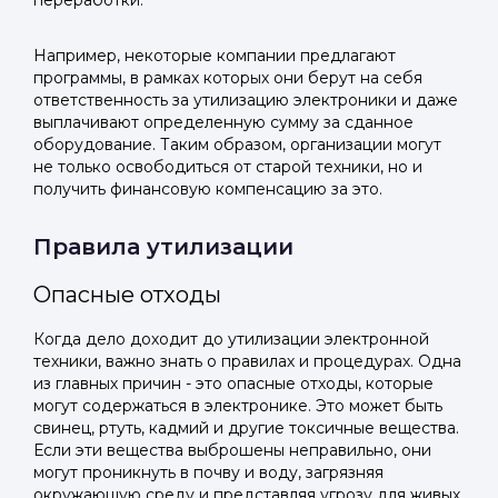
переработки.
Telegram
Telegram
Телефон
ВКонтакте
ВКонтакте
Например, некоторые компании предлагают
программы, в рамках которых они берут на себя
ответственность за утилизацию электроники и даже
или подайте через форму на сайте
или подайте через форму на сайте
выплачивают определенную сумму за сданное
оборудование. Таким образом, организации могут
Войти в ЛК и заполнить форму
Войти в ЛК и заполнить форму
не только освободиться от старой техники, но и
Отправить код
получить финансовую компенсацию за это.
Правила утилизации
Опасные отходы
Когда дело доходит до утилизации электронной
техники, важно знать о правилах и процедурах. Одна
из главных причин - это опасные отходы, которые
могут содержаться в электронике. Это может быть
свинец, ртуть, кадмий и другие токсичные вещества.
Если эти вещества выброшены неправильно, они
могут проникнуть в почву и воду, загрязняя
окружающую среду и представляя угрозу для живых