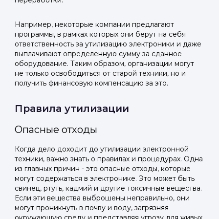
переработки.
Telegram
Telegram
Телефон
ВКонтакте
ВКонтакте
Например, некоторые компании предлагают
программы, в рамках которых они берут на себя
ответственность за утилизацию электроники и даже
или подайте через форму на сайте
или подайте через форму на сайте
выплачивают определенную сумму за сданное
оборудование. Таким образом, организации могут
Войти в ЛК и заполнить форму
Войти в ЛК и заполнить форму
не только освободиться от старой техники, но и
Отправить код
получить финансовую компенсацию за это.
Правила утилизации
Опасные отходы
Когда дело доходит до утилизации электронной
техники, важно знать о правилах и процедурах. Одна
из главных причин - это опасные отходы, которые
могут содержаться в электронике. Это может быть
свинец, ртуть, кадмий и другие токсичные вещества.
Если эти вещества выброшены неправильно, они
могут проникнуть в почву и воду, загрязняя
окружающую среду и представляя угрозу для живых