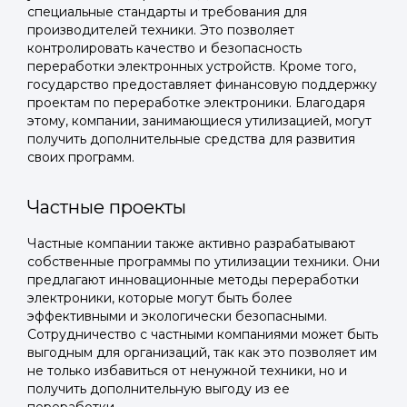
специальные стандарты и требования для
производителей техники. Это позволяет
контролировать качество и безопасность
переработки электронных устройств. Кроме того,
государство предоставляет финансовую поддержку
проектам по переработке электроники. Благодаря
этому, компании, занимающиеся утилизацией, могут
получить дополнительные средства для развития
своих программ.
Частные проекты
Частные компании также активно разрабатывают
Войти в
собственные программы по утилизации техники. Они
предлагают инновационные методы переработки
Подать заявку
Подать заявку
профиль
электроники, которые могут быть более
эффективными и экологически безопасными.
Отправьте заявку через мессенджер-бот — магазины
Отправьте заявку через мессенджер-бот — магазины
Сотрудничество с частными компаниями может быть
Мы отправим код для входа на ваш
увидят её и пришлют предложения. Фото, описание и
увидят её и пришлют предложения. Фото, описание и
выгодным для организаций, так как это позволяет им
AI-оценка прямо в чате.
AI-оценка прямо в чате.
номер телефона.
не только избавиться от ненужной техники, но и
получить дополнительную выгоду из ее