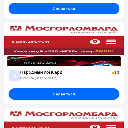
Связаться
Народный ломбард
3.3
Н
г Москва, ул Барклая, д 12
Связаться