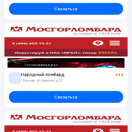
Связаться
Народный ломбард
3.3
Н
г Москва, ул Барклая, д 12
Связаться