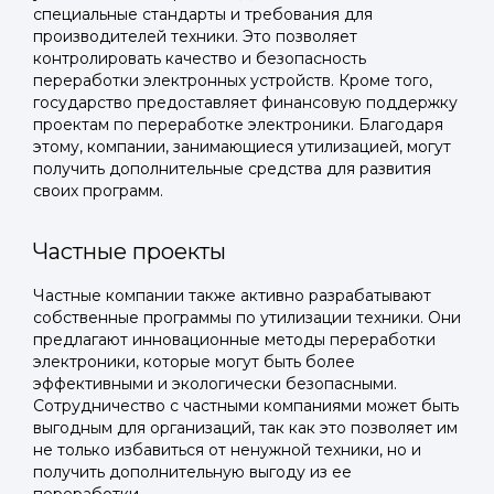
специальные стандарты и требования для
производителей техники. Это позволяет
контролировать качество и безопасность
переработки электронных устройств. Кроме того,
государство предоставляет финансовую поддержку
проектам по переработке электроники. Благодаря
этому, компании, занимающиеся утилизацией, могут
получить дополнительные средства для развития
своих программ.
Частные проекты
Частные компании также активно разрабатывают
Войти в
собственные программы по утилизации техники. Они
предлагают инновационные методы переработки
Подать заявку
Подать заявку
профиль
электроники, которые могут быть более
эффективными и экологически безопасными.
Отправьте заявку через мессенджер-бот — магазины
Отправьте заявку через мессенджер-бот — магазины
Сотрудничество с частными компаниями может быть
Мы отправим код для входа на ваш
увидят её и пришлют предложения. Фото, описание и
увидят её и пришлют предложения. Фото, описание и
выгодным для организаций, так как это позволяет им
AI-оценка прямо в чате.
AI-оценка прямо в чате.
номер телефона.
не только избавиться от ненужной техники, но и
получить дополнительную выгоду из ее