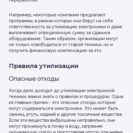
переработки.
Telegram
Telegram
Телефон
ВКонтакте
ВКонтакте
Например, некоторые компании предлагают
программы, в рамках которых они берут на себя
ответственность за утилизацию электроники и даже
или подайте через форму на сайте
или подайте через форму на сайте
выплачивают определенную сумму за сданное
оборудование. Таким образом, организации могут
Войти в ЛК и заполнить форму
Войти в ЛК и заполнить форму
не только освободиться от старой техники, но и
Отправить код
получить финансовую компенсацию за это.
Правила утилизации
Опасные отходы
Когда дело доходит до утилизации электронной
техники, важно знать о правилах и процедурах. Одна
из главных причин - это опасные отходы, которые
могут содержаться в электронике. Это может быть
свинец, ртуть, кадмий и другие токсичные вещества.
Если эти вещества выброшены неправильно, они
могут проникнуть в почву и воду, загрязняя
окружающую среду и представляя угрозу для живых