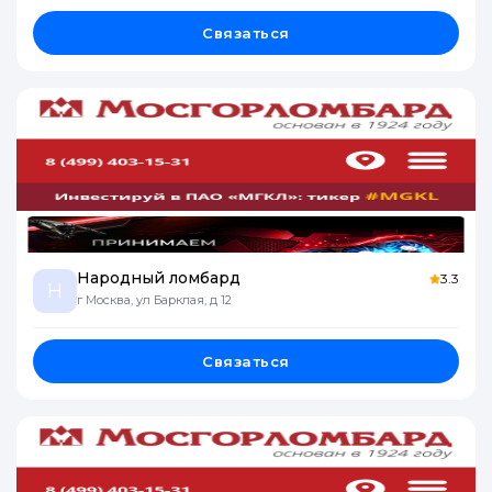
Связаться
Народный ломбард
3.3
Н
г Москва, ул Барклая, д 12
Связаться