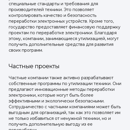
специальные стандарты и требования для
производителей техники. Это позволяет
контролировать качество и безопасность
переработки электронных устройств. Кроме того,
государство предоставляет финансовую поддержку
проектам по переработке электроники. Благодаря
этому, компании, занимающиеся утилизацией, могут
получить дополнительные средства для развития
своих программ.
Частные проекты
Частные компании также активно разрабатывают
Войти в
собственные программы по утилизации техники. Они
предлагают инновационные методы переработки
Подать заявку
Подать заявку
профиль
электроники, которые могут быть более
эффективными и экологически безопасными.
Отправьте заявку через мессенджер-бот — магазины
Отправьте заявку через мессенджер-бот — магазины
Сотрудничество с частными компаниями может быть
Мы отправим код для входа на ваш
увидят её и пришлют предложения. Фото, описание и
увидят её и пришлют предложения. Фото, описание и
выгодным для организаций, так как это позволяет им
AI-оценка прямо в чате.
AI-оценка прямо в чате.
номер телефона.
не только избавиться от ненужной техники, но и
получить дополнительную выгоду из ее