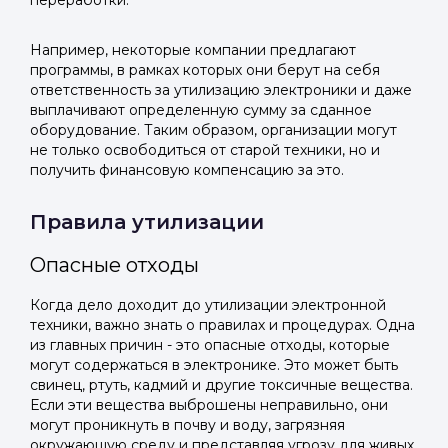
переработки.
Telegram
Telegram
Телефон
ВКонтакте
ВКонтакте
Например, некоторые компании предлагают
программы, в рамках которых они берут на себя
ответственность за утилизацию электроники и даже
или подайте через форму на сайте
или подайте через форму на сайте
выплачивают определенную сумму за сданное
оборудование. Таким образом, организации могут
Войти в ЛК и заполнить форму
Войти в ЛК и заполнить форму
не только освободиться от старой техники, но и
Отправить код
получить финансовую компенсацию за это.
Правила утилизации
Опасные отходы
Когда дело доходит до утилизации электронной
техники, важно знать о правилах и процедурах. Одна
из главных причин - это опасные отходы, которые
могут содержаться в электронике. Это может быть
свинец, ртуть, кадмий и другие токсичные вещества.
Если эти вещества выброшены неправильно, они
могут проникнуть в почву и воду, загрязняя
окружающую среду и представляя угрозу для живых