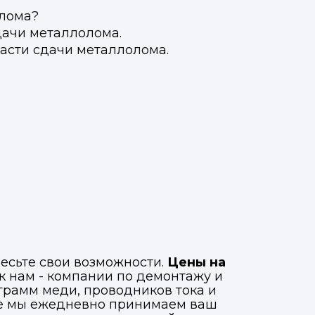
олома?
дачи металлолома.
асти сдачи металлолома.
Фото, описание и AI-оценка
Фото, описание и AI-оценка
есьте свои возможности.
Цены на
к нам - компании по демонтажу и
рамм меди, проводников тока и
где мы ежедневно принимаем ваш