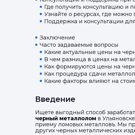
Где получить консультацию и 
Узнайте о ресурсах, где можн
Поддержка и консультации для
Заключение
Часто задаваемые вопросы
Какие актуальные цены на чер
В чем разница в ценах на мета
Как формируются цены на чер
Как процедура сдачи металлол
Какие факторы влияют на стои
Введение
М
Отправьте заявку через ме
Отправьте заявку через ме
Ищете выгодный способ заработат
черный металлолом
в Ульяновске
приему ломовых металловъ. Мы пр
других черных металлических изд
Т