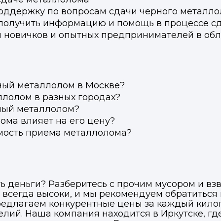
поддержку по вопросам сдачи черного металл
о получить информацию и помощь в процессе с
 новичков и опытных предпринимателей в обл
ный металлолом в Москве?
ллолом в разных городах?
ный металлолом?
ома влияет на его цену?
мость приема металлолома?
Войти в профиль
Подать заявку
Подать заявку
ы отправим код для входа на ваш номер телефона.
ссенджер-бот — магазины увидят её и пришлют предложения. 
ссенджер-бот — магазины увидят её и пришлют предложения. 
ь деньги? Разберитесь с прочим мусором и взв
прямо в чате.
прямо в чате.
 всегда высоки, и мы рекомендуем обратиться 
едлагаем конкурентные цены за каждый килог
елий. Наша компания находится в Иркутске, 
елефон
Telegram
Telegram