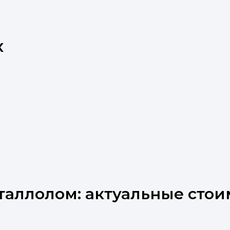
х
аллолом: актуальные стои