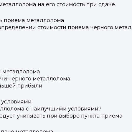
металлолома на его стоимость при сдаче.
ть приема металлолома
определении стоимости приема черного мета
и металлолома
ачи черного металлолома
льшей прибыли
 условиями
аллолома с наилучшими условиями?
ледует учитывать при выборе пункта приема
сдаче металлолома