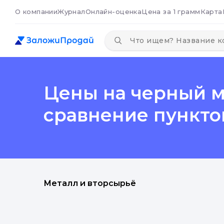
О компании
Журнал
Онлайн-оценка
Цена за 1 грамм
Карта
Цены на черный м
сравнение пункто
Металл и вторсырьё