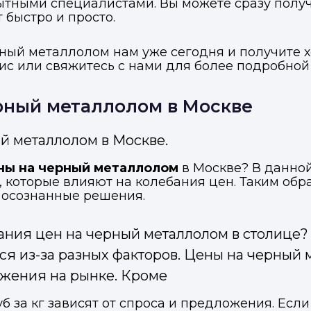
тными специалистами. Вы можете сразу получ
 быстро и просто.
ВКонтакте
ВКонтакте
рный металлолом нам уже сегодня и получите х
или подайте через форму на сайте
или подайте через форму на сайте
фис или свяжитесь с нами для более подробно
Войти в ЛК и заполнить форму
Войти в ЛК и заполнить форму
Отправить код
рный металлолом в Москве
й металлолом в Москве.
ны на черный металлолом
в Москве? В данной
 которые влияют на колебания цен. Таким обра
 осознанные решения.
ания цен на черный металлолом в столице?
ся из-за разных факторов. Цены на черный 
ожения на рынке. Кроме
 за кг зависят от спроса и предложения. Есл